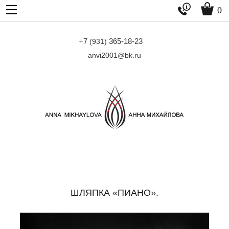


0
+7
365-18-23
(931)
anvi2001@bk.ru
ШЛЯПКА «ПИАНО».