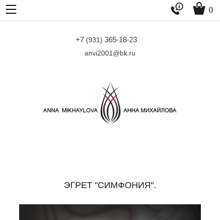


0
+7
365-18-23
(931)
anvi2001@bk.ru
ЭГРЕТ "СИМФОНИЯ".