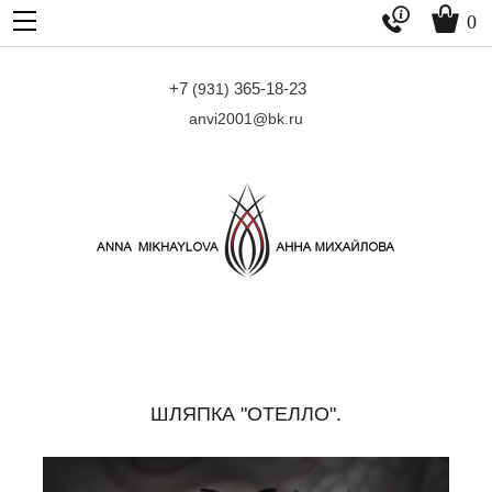


0
+7
365-18-23
(931)
anvi2001@bk.ru
ШЛЯПКА "ОТЕЛЛО".