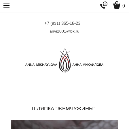


0
+7
365-18-23
(931)
anvi2001@bk.ru
ШЛЯПКА "ЖЕМЧУЖИНЫ".