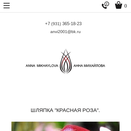


0
+7
365-18-23
(931)
anvi2001@bk.ru
ШЛЯПКА "КРАСНАЯ РОЗА".